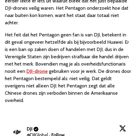
eerder lekte er iets uit waaruit bleek dat het juist bepaalde
DJI-drones veilig waren. Het Pentagon onderzoekt hoe dat
naar buiten kon komen, want het staat daar totaal niet
achter.
Het feit dat het Pentagon geen fan is van DJI, betekent in
dit geval ongeveer hetzelfde als bij bijvoorbeeld Huawei. Er
is een ban op zaken doen of handelen met DJI, dus in de
Verenigde Staten zijn bedrijven strafbaar die handel drijven
met het merk. Bovendien mag je als overheidsfunctionaris
nooit een
DJI-drone
gebruiken voor je werk. De drones door
het Pentagon bestempeld als: niet veilig. Dat geldt
overigens niet alleen DJI: het Pentagon zegt dat alle
Chinese drones zijn verboden binnen de Amerikaanse
overheid.
DJI
@
DJIGlobal
·
Follow