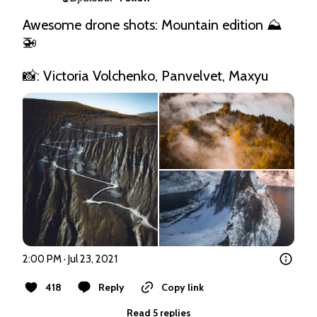
Awesome drone shots: Mountain edition ⛰
🚁

📸: Victoria Volchenko, Panvelvet, Maxyu 
2:00 PM · Jul 23, 2021
418
Reply
Copy link
Read 5 replies