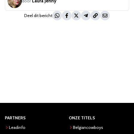
Laura Jenny
door
Deel dit bericht
PARTNERS
ONZE TITELS
Leadinfo
Belgiancowboys