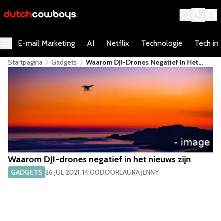
E-mail Marketing
AI
Netflix
Technologie
Tech in
Startpagina
Gadgets
​Waarom DJI-Drones Negatief In Het
Nieuws Zijn
​Waarom DJI-drones negatief in het nieuws zijn
GADGETS
26 JUL 2021, 14:00
DOOR
LAURA JENNY