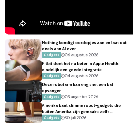
Nothing kondigt oordopjes aan en laat dat
deels aan AI over
06 augustus 2026
Gadgets
Fitbit doet het nu beter in Apple Health:
eindelijk een goede integratie
04 augustus 2026
Gadgets
Deze robotarm kan eng snel een bal
opvangen
03 augustus 2026
Gadgets
Amerika bant slimme robot-gadgets die
buiten Amerika zijn gemaakt: zelfs
robotstofzuigers
30 juli 2026
Gadgets