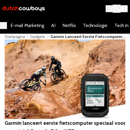
E-mail Marketing
AI
Netflix
Technologie
Tech in
Startpagina
Gadgets
Garmin Lanceert Eerste Fietscomputer
Speciaal Voor Mountainbikers: De Edge
MTB
Garmin lanceert eerste fietscomputer speciaal voor