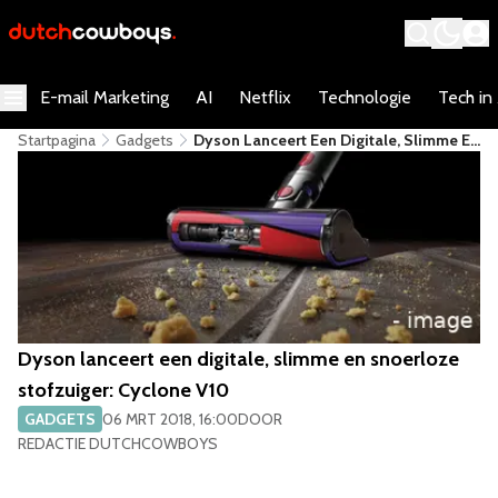
E-mail Marketing
AI
Netflix
Technologie
Tech in
Startpagina
Gadgets
​Dyson Lanceert Een Digitale, Slimme En
Snoerloze Stofzuiger: Cyclone V10​
​Dyson lanceert een digitale, slimme en snoerloze
stofzuiger: Cyclone V10​
GADGETS
06 MRT 2018, 16:00
DOOR
REDACTIE DUTCHCOWBOYS