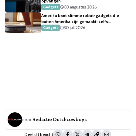
opvangen
03 augustus 2026
Gadgets
Amerika bant slimme robot-gadgets die
buiten Amerika zijn gemaakt: zelfs
robotstofzuigers
30 juli 2026
Gadgets
Redactie Dutchcowboys
door
Deel dit bericht