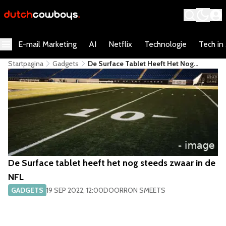
E-mail Marketing
AI
Netflix
Technologie
Tech in
Startpagina
Gadgets
De Surface Tablet Heeft Het Nog
Steeds Zwaar In De NFL
De Surface tablet heeft het nog steeds zwaar in de
NFL
GADGETS
19 SEP 2022, 12:00
DOOR
RON SMEETS