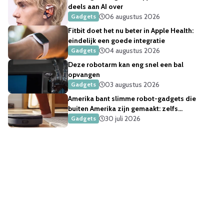
deels aan AI over
06 augustus 2026
Gadgets
Fitbit doet het nu beter in Apple Health:
eindelijk een goede integratie
04 augustus 2026
Gadgets
Deze robotarm kan eng snel een bal
opvangen
03 augustus 2026
Gadgets
Amerika bant slimme robot-gadgets die
buiten Amerika zijn gemaakt: zelfs
robotstofzuigers
30 juli 2026
Gadgets