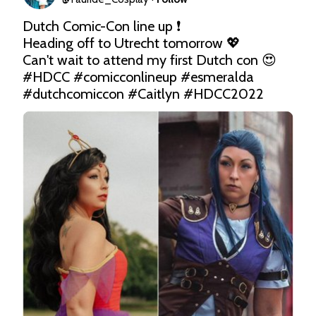
Dutch Comic-Con line up ❗️

Heading off to Utrecht tomorrow 💖

#HDCC
#comicconlineup
#esmeralda
#dutchcomiccon
#Caitlyn
#HDCC2022