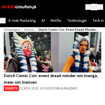
E-mail Marketing
AI
Netflix
Technologie
Tech in
Startpagina
Events
​Dutch Comic Con: Event Draait Minder
Om Manga, Meer Om Mensen
​Dutch Comic Con: event draait minder om manga,
meer om mensen
EVENTS
20 NOV 2022, 20:00
DOOR
LAURA JENNY