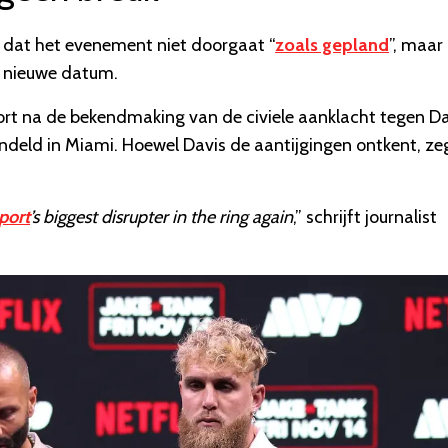
n dat het evenement niet doorgaat “
zoals gepland
”, maar
n nieuwe datum.
kort na de bekendmaking van de civiele aanklacht tegen Da
deld in Miami. Hoewel Davis de aantijgingen ontkent, ze
port
’s biggest disrupter in the ring again
,” schrijft journalist