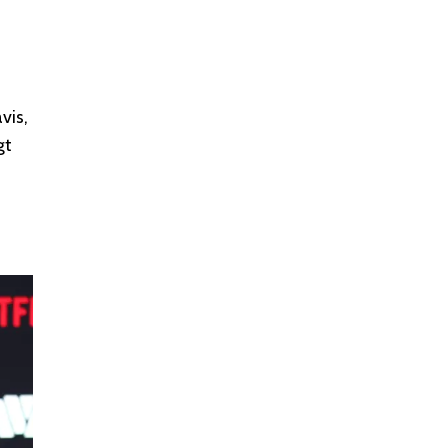
vis,
gt