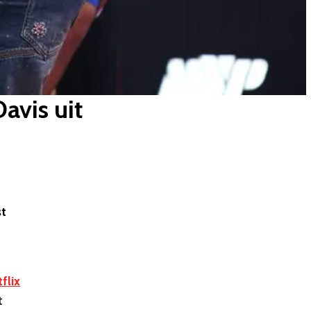
avis uit
t
flix
t