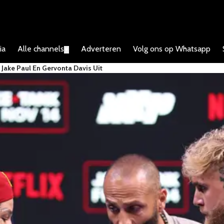
ia
Alle channels
Adverteren
Volg ons op Whatsapp
▼
 Jake Paul En Gervonta Davis Uit