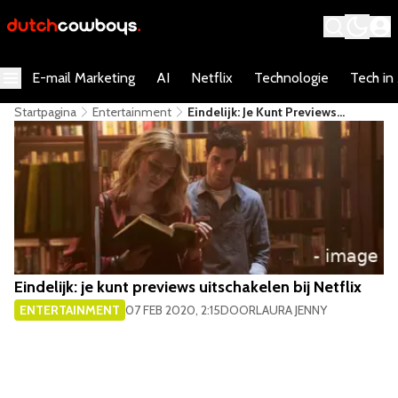
E-mail Marketing
AI
Netflix
Technologie
Tech in
Startpagina
Entertainment
​Eindelijk: Je Kunt Previews
Uitschakelen Bij Netflix
​Eindelijk: je kunt previews uitschakelen bij Netflix
ENTERTAINMENT
07 FEB 2020, 2:15
DOOR
LAURA JENNY