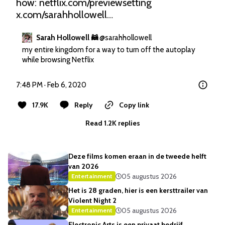
how: 
netflix.com/previewsetting
x.com/sarahhollowell…
Sarah Hollowell 🦝
@
sarahhollowell
my entire kingdom for a way to turn off the autoplay 
while browsing Netflix
7:48 PM · Feb 6, 2020
17.9K
Reply
Copy link
Read 1.2K replies
Deze films komen eraan in de tweede helft
van 2026
05 augustus 2026
Entertainment
Het is 28 graden, hier is een kersttrailer van
Violent Night 2
05 augustus 2026
Entertainment
Electronic Arts is een privaat bedrijf