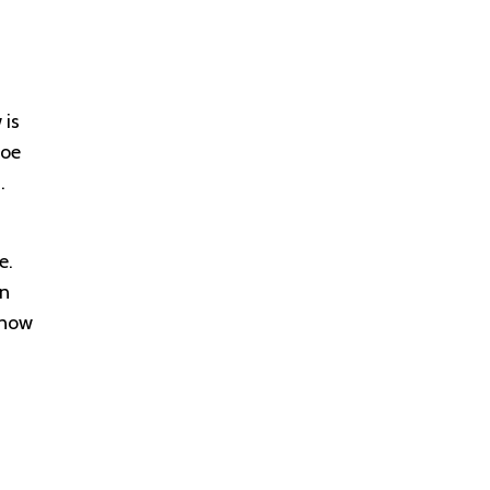
 is
hoe
.
e.
en
Snow