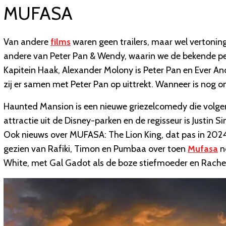
MUFASA
Van andere
films
waren geen trailers, maar wel vertoning
andere van Peter Pan & Wendy, waarin we de bekende per
Kapitein Haak, Alexander Molony is Peter Pan en Ever A
zij er samen met Peter Pan op uittrekt. Wanneer is nog 
Haunted Mansion is een nieuwe griezelcomedy die volgend
attractie uit de Disney-parken en de regisseur is Justin S
Ook nieuws over MUFASA: The Lion King, dat pas in 2024 
gezien van Rafiki, Timon en Pumbaa over toen
Mufasa
no
White, met Gal Gadot als de boze stiefmoeder en Rachel 