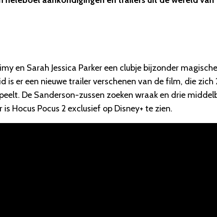
n heleboel aankondigingen en trailers uit de wereld van
my en Sarah Jessica Parker een clubje bijzonder magisch
is er een nieuwe trailer verschenen van de film, die zich
peelt. De Sanderson-zussen zoeken wraak en drie middel
is Hocus Pocus 2 exclusief op Disney+ te zien.