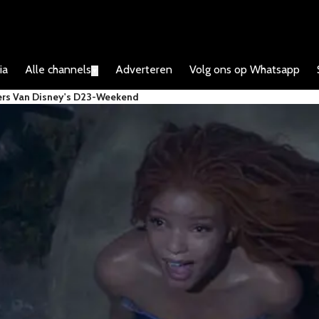
ia
Alle channels
Adverteren
Volg ons op Whatsapp
▼
lers Van Disney's D23-Weekend