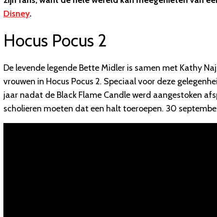
zijn fans, want de hele wereld kan meegenieten van ee
Disney
.
Hocus Pocus 2
De levende legende Bette Midler is samen met Kathy Naji
vrouwen in Hocus Pocus 2. Speciaal voor deze gelegenheid 
jaar nadat de Black Flame Candle werd aangestoken afs
scholieren moeten dat een halt toeroepen. 30 september 