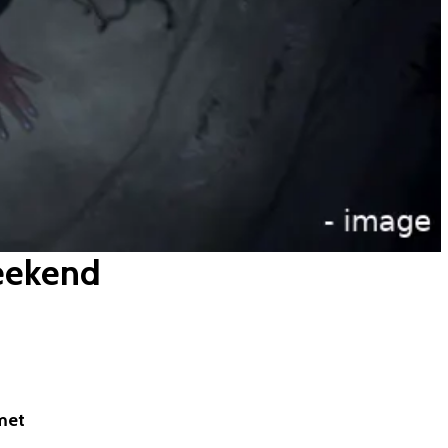
weekend
 met