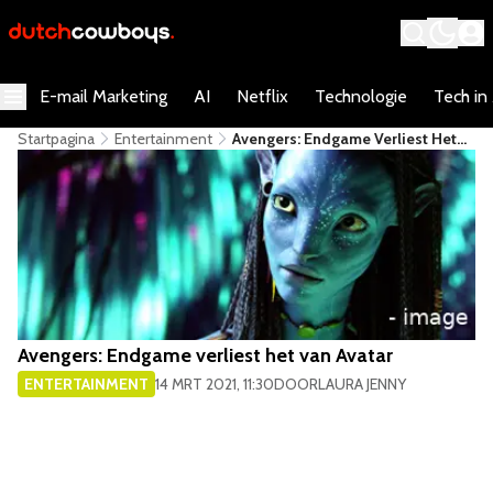
E-mail Marketing
AI
Netflix
Technologie
Tech in
Startpagina
Entertainment
​Avengers: Endgame Verliest Het
Van Avatar
​Avengers: Endgame verliest het van Avatar
ENTERTAINMENT
14 MRT 2021, 11:30
DOOR
LAURA JENNY