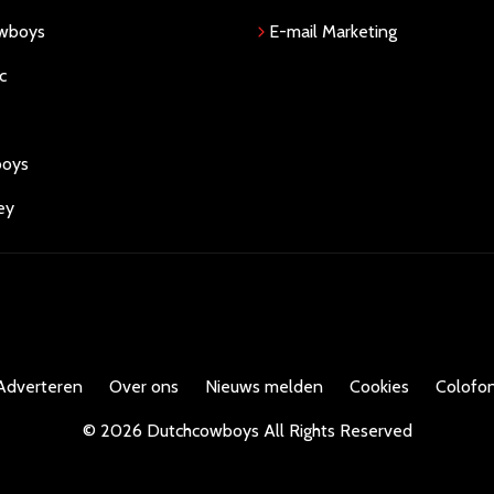
owboys
E-mail Marketing
c
boys
ey
Adverteren
Over ons
Nieuws melden
Cookies
Colofon
©
2026
Dutchcowboys
All Rights Reserved