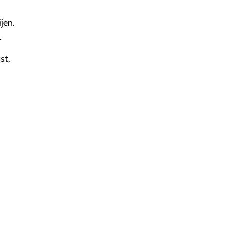
jen.
.
st.