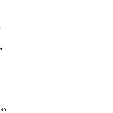
er
en.
e en