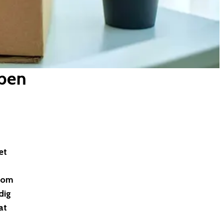
bben
et
t om
dig
at