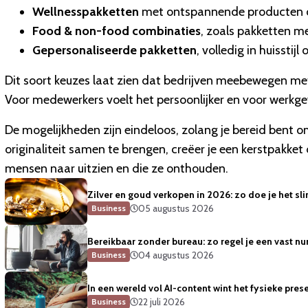
Wellnesspakketten
met ontspannende producten om 
Food & non-food combinaties
, zoals pakketten m
Gepersonaliseerde pakketten
, volledig in huissti
Dit soort keuzes laat zien dat bedrijven meebewegen met t
Voor medewerkers voelt het persoonlijker en voor werkge
De mogelijkheden zijn eindeloos, zolang je bereid bent om 
originaliteit samen te brengen, creëer je een kerstpakket
mensen naar uitzien en die ze onthouden.
Zilver en goud verkopen in 2026: zo doe je het sl
05 augustus 2026
Business
Bereikbaar zonder bureau: zo regel je een vast
04 augustus 2026
Business
In een wereld vol AI-content wint het fysieke prese
22 juli 2026
Business