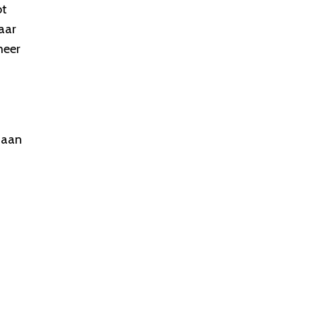
ot
aar
meer
 aan