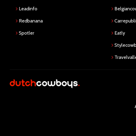
Leadinfo
Belgianc
Redbanana
Carrepubli
Spotler
Eatly
Stylecow
Travelvall