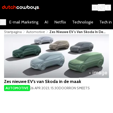
E-mail Marketing
AI
Netflix
Technologie
Tech in
Startpagina
Automotive
Zes Nieuwe EV’s Van Skoda In De
Maak
Zes nieuwe EV’s van Skoda in de maak
AUTOMOTIVE
26 APR 2023, 15:30
DOOR
RON SMEETS