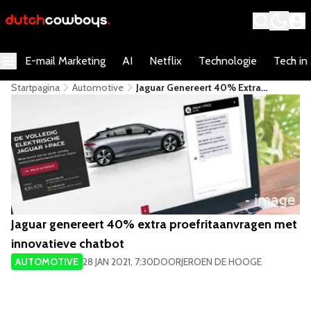
E-mail Marketing
AI
Netflix
Technologie
Tech in
Startpagina
Automotive
Jaguar Genereert 40% Extra
Proefritaanvragen Met Innovatieve
Chatbot
Jaguar genereert 40% extra proefritaanvragen met
innovatieve chatbot
AUTOMOTIVE
28 JAN 2021, 7:30
DOOR
JEROEN DE HOOGE