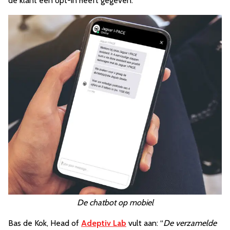
de klant een opt-in heeft gegeven.
De chatbot op mobiel
Bas de Kok, Head of
Adeptiv Lab
vult aan: “
De verzamelde