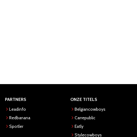
PARTNERS
ONZE TITELS
Leadinfo
Belgiancowboys
Redbanana
Carrepublic
Spotler
Eatly
Stylecowboys