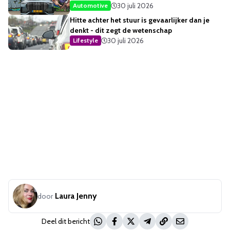
opvallendste
30 juli 2026
Automotive
Hitte achter het stuur is gevaarlijker dan je
denkt - dit zegt de wetenschap
30 juli 2026
Lifestyle
Laura Jenny
door
Deel dit bericht