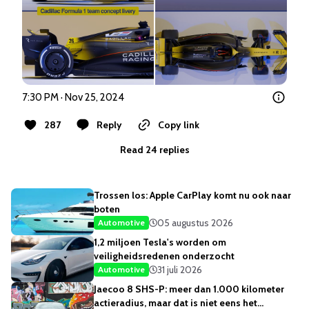
7:30 PM · Nov 25, 2024
287
Reply
Copy link
Read 24 replies
Trossen los: Apple CarPlay komt nu ook naar
boten
05 augustus 2026
Automotive
1,2 miljoen Tesla's worden om
veiligheidsredenen onderzocht
31 juli 2026
Automotive
Jaecoo 8 SHS-P: meer dan 1.000 kilometer
actieradius, maar dat is niet eens het