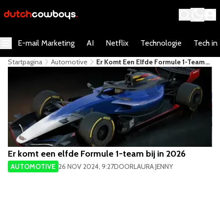
E-mail Marketing
AI
Netflix
Technologie
Tech in
Startpagina
Automotive
Er Komt Een Elfde Formule 1-Team
Bij In 2026
Er komt een elfde Formule 1-team bij in 2026
AUTOMOTIVE
26 NOV 2024, 9:27
DOOR
LAURA JENNY