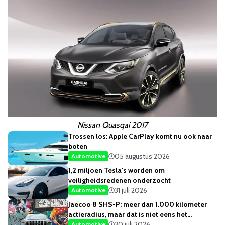
Nissan Quasqai 2017
Trossen los: Apple CarPlay komt nu ook naar
boten
05 augustus 2026
Automotive
1,2 miljoen Tesla's worden om
veiligheidsredenen onderzocht
31 juli 2026
Automotive
Jaecoo 8 SHS-P: meer dan 1.000 kilometer
actieradius, maar dat is niet eens het
opvallendste
30 juli 2026
Automotive