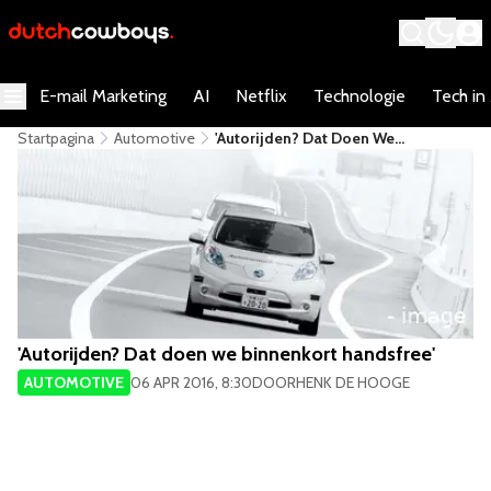
E-mail Marketing
AI
Netflix
Technologie
Tech in
Startpagina
Automotive
'Autorijden? Dat Doen We
Binnenkort Handsfree'
'Autorijden? Dat doen we binnenkort handsfree'
AUTOMOTIVE
06 APR 2016, 8:30
DOOR
HENK DE HOOGE