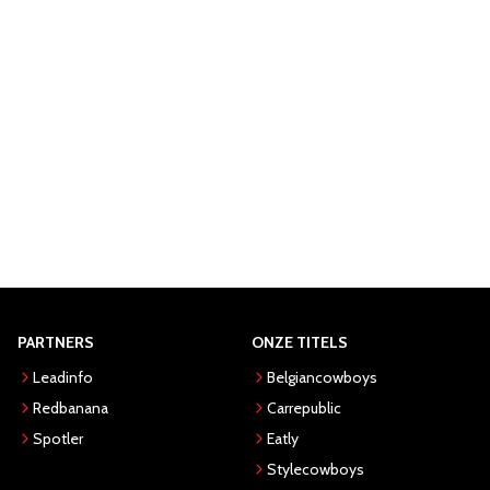
PARTNERS
ONZE TITELS
Leadinfo
Belgiancowboys
Redbanana
Carrepublic
Spotler
Eatly
Stylecowboys