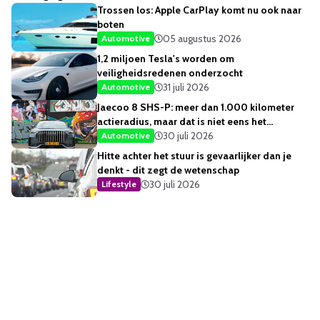
Trossen los: Apple CarPlay komt nu ook naar
boten
05 augustus 2026
Automotive
1,2 miljoen Tesla's worden om
veiligheidsredenen onderzocht
31 juli 2026
Automotive
Jaecoo 8 SHS-P: meer dan 1.000 kilometer
actieradius, maar dat is niet eens het
opvallendste
30 juli 2026
Automotive
Hitte achter het stuur is gevaarlijker dan je
denkt - dit zegt de wetenschap
30 juli 2026
Lifestyle