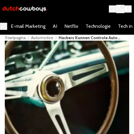
E-mail Marketing
AI
Netflix
Technologie
Tech in
Startpagina
Automotive
Hackers Kunnen Controle Auto
Overnemen