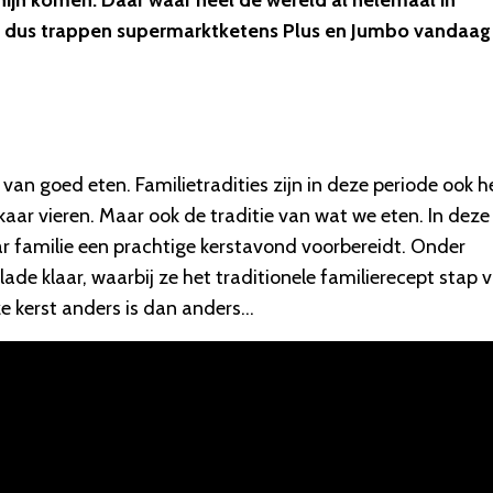
ijn komen. Daar waar heel de wereld al helemaal in
 En dus trappen supermarktketens Plus en Jumbo vandaag
n van goed eten. Familietradities zijn in deze periode ook h
lkaar vieren. Maar ook de traditie van wat we eten. In deze
ar familie een prachtige kerstavond voorbereidt. Onder
ade klaar, waarbij ze het traditionele familierecept stap 
 kerst anders is dan anders…