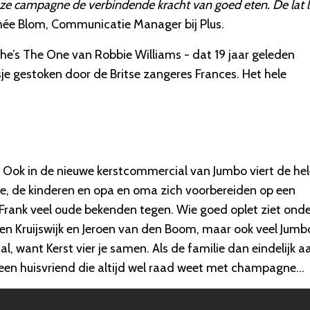
deze campagne de verbindende kracht van goed eten. De lat l
mée Blom, Communicatie Manager bij Plus.
e’s The One van Robbie Williams - dat 19 jaar geleden
sje gestoken door de Britse zangeres Frances. Het hele
. Ook in de nieuwe kerstcommercial van Jumbo viert de he
ke, de kinderen en opa en oma zich voorbereiden op een
t Frank veel oude bekenden tegen. Wie goed oplet ziet ond
ven Kruijswijk en Jeroen van den Boom, maar ook veel Jumb
, want Kerst vier je samen. Als de familie dan eindelijk a
er een huisvriend die altijd wel raad weet met champagne...