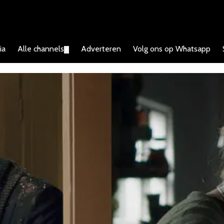
ia
Alle channels
Adverteren
Volg ons op Whatsapp
▼