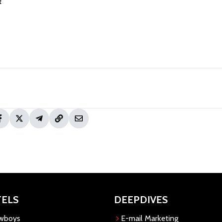
t
TELS
DEEPDIVES
owboys
E-mail Marketing