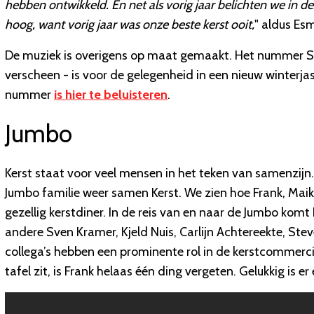
hebben ontwikkeld. En net als vorig jaar belichten we in 
hoog, want vorig jaar was onze beste kerst ooit,
" aldus Es
De muziek is overigens op maat gemaakt. Het nummer Sh
verscheen - is voor de gelegenheid in een nieuw winterja
nummer
is hier te beluisteren
.
Jumbo
Kerst staat voor veel mensen in het teken van samenzijn
Jumbo familie weer samen Kerst. We zien hoe Frank, Mai
gezellig kerstdiner. In de reis van en naar de Jumbo kom
andere Sven Kramer, Kjeld Nuis, Carlijn Achtereekte, Ste
collega’s hebben een prominente rol in de kerstcommercial
tafel zit, is Frank helaas één ding vergeten. Gelukkig is 