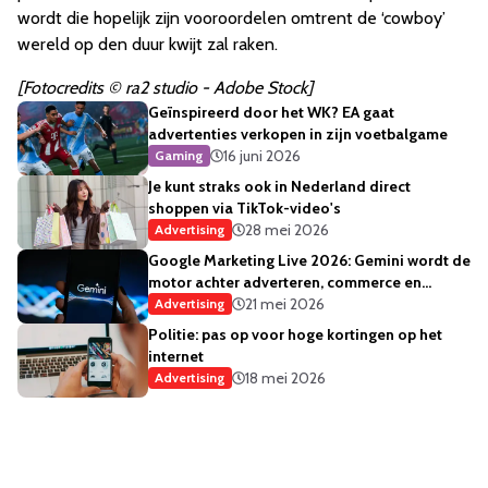
wordt die hopelijk zijn vooroordelen omtrent de ‘cowboy’
wereld op den duur kwijt zal raken.
[Fotocredits © ra2 studio - Adobe Stock]
Geïnspireerd door het WK? EA gaat
advertenties verkopen in zijn voetbalgame
16 juni 2026
Gaming
Je kunt straks ook in Nederland direct
shoppen via TikTok-video's
28 mei 2026
Advertising
Google Marketing Live 2026: Gemini wordt de
motor achter adverteren, commerce en
creativiteit
21 mei 2026
Advertising
Politie: pas op voor hoge kortingen op het
internet
18 mei 2026
Advertising