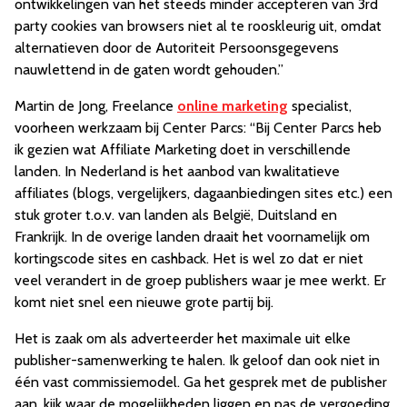
ontwikkelingen van het steeds minder accepteren van 3rd
party cookies van browsers niet al te rooskleurig uit, omdat
alternatieven door de Autoriteit Persoonsgegevens
nauwlettend in de gaten wordt gehouden.”
Martin de Jong, Freelance
online marketing
specialist,
voorheen werkzaam bij Center Parcs: “Bij Center Parcs heb
ik gezien wat Affiliate Marketing doet in verschillende
landen. In Nederland is het aanbod van kwalitatieve
affiliates (blogs, vergelijkers, dagaanbiedingen sites etc.) een
stuk groter t.o.v. van landen als België, Duitsland en
Frankrijk. In de overige landen draait het voornamelijk om
kortingscode sites en cashback. Het is wel zo dat er niet
veel verandert in de groep publishers waar je mee werkt. Er
komt niet snel een nieuwe grote partij bij.
Het is zaak om als adverteerder het maximale uit elke
publisher-samenwerking te halen. Ik geloof dan ook niet in
één vast commissiemodel. Ga het gesprek met de publisher
aan, kijk waar de mogelijkheden liggen en pas de vergoeding