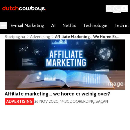
E-mail Marketing
AI
Netflix
Technologie
Tech in
Startpagina
Advertising
Affiliate Marketing… We Horen Er
Weinig Over?
Affiliate marketing… we horen er weinig over?
ADVERTISING
26 NOV 2020, 14:30
DOOR
ERDINÇ SAÇAN