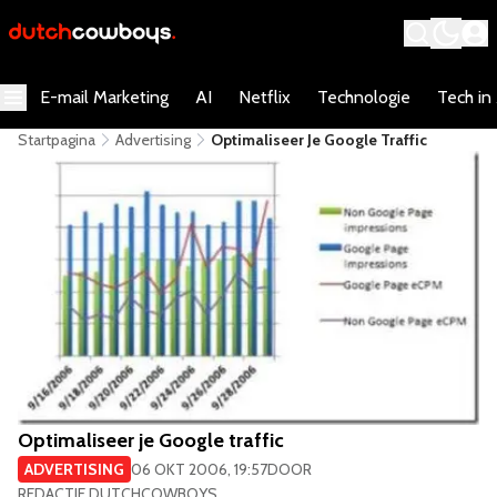
E-mail Marketing
AI
Netflix
Technologie
Tech in
Startpagina
Advertising
Optimaliseer Je Google Traffic
Optimaliseer je Google traffic
ADVERTISING
06 OKT 2006, 19:57
DOOR
REDACTIE DUTCHCOWBOYS