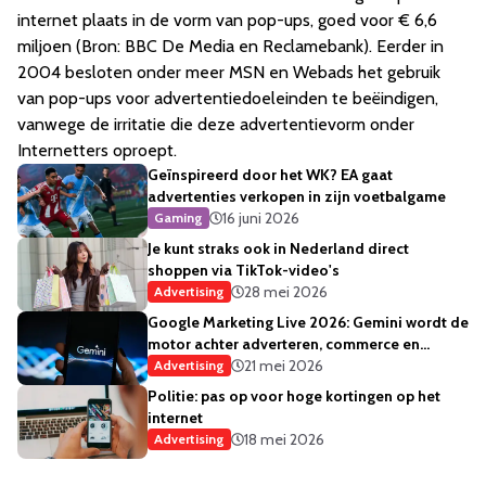
internet plaats in de vorm van pop-ups, goed voor € 6,6
miljoen (Bron: BBC De Media en Reclamebank). Eerder in
2004 besloten onder meer MSN en Webads het gebruik
van pop-ups voor advertentiedoeleinden te beëindigen,
vanwege de irritatie die deze advertentievorm onder
Internetters oproept.
Geïnspireerd door het WK? EA gaat
advertenties verkopen in zijn voetbalgame
16 juni 2026
Gaming
Je kunt straks ook in Nederland direct
shoppen via TikTok-video's
28 mei 2026
Advertising
Google Marketing Live 2026: Gemini wordt de
motor achter adverteren, commerce en
creativiteit
21 mei 2026
Advertising
Politie: pas op voor hoge kortingen op het
internet
18 mei 2026
Advertising