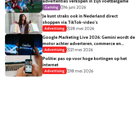
advertenties verkopen in zijn voetbalgame
16 juni 2026
Gaming
Je kunt straks ook in Nederland direct
shoppen via TikTok-video's
28 mei 2026
Advertising
Google Marketing Live 2026: Gemini wordt de
motor achter adverteren, commerce en
creativiteit
21 mei 2026
Advertising
Politie: pas op voor hoge kortingen op het
internet
18 mei 2026
Advertising