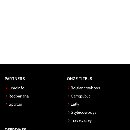
PARTNERS
ONZE TITELS
Leadinfo
Belgiancowboys
Redbanana
Carrepublic
Spotler
Eatly
Stylecowboys
Travelvalley
DEEPDIVES