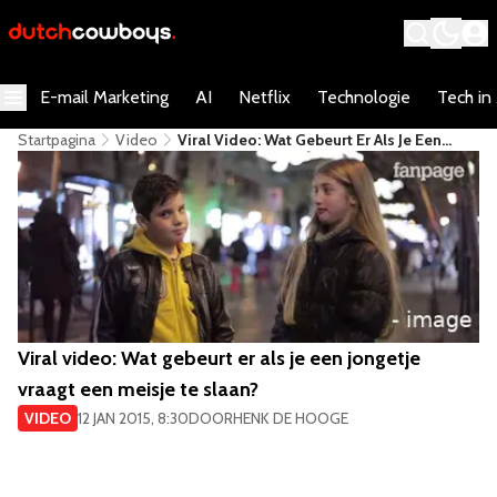
E-mail Marketing
AI
Netflix
Technologie
Tech in
Startpagina
Video
Viral Video: Wat Gebeurt Er Als Je Een
Jongetje Vraagt Een Meisje Te Slaan?
Viral video: Wat gebeurt er als je een jongetje
vraagt een meisje te slaan?
VIDEO
12 JAN 2015, 8:30
DOOR
HENK DE HOOGE