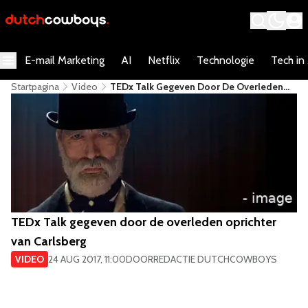
E-mail Marketing
AI
Netflix
Technologie
Tech in
Startpagina
Video
​TEDx Talk​ Gegeven Door De Overleden
Oprichter Van Carlsberg
​TEDx Talk​ gegeven door de overleden oprichter
van Carlsberg
VIDEO
24 AUG 2017, 11:00
DOOR
REDACTIE DUTCHCOWBOYS