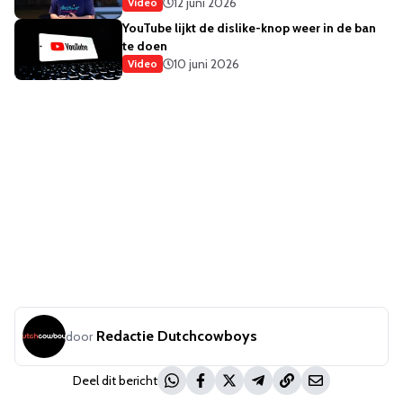
12 juni 2026
Video
YouTube lijkt de dislike-knop weer in de ban
te doen
10 juni 2026
Video
Redactie Dutchcowboys
door
Deel dit bericht