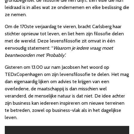
grondbeginsel: de filosofie die hen drijft. Een visie die hun
leidraad is in alles wat ze ondernemen en elke beslissing die
ze nemen.
Om de 170ste verjaardag te vieren, bracht Carlsberg haar
stichter opnieuw tot leven, en liet hem zijn filosofie delen
met de wereld. Deze levensfilosofie zit omvat in één
eenvoudig statement: “
Waarom je iedere vraag moet
beantwoorden met ‘Probably’.
Gisteren om 13.00 uur
nam Jacobsen het woord op
TEDxCopenhagen om zijn levensfilosofie te delen. Het mag
dan eigenaardig lijken om advies te krijgen van een
overledene, de maatschappij is dan misschien wel
veranderd, de menselijke natuur is dat niet. De idee achter
zijn business kan iedereen inspireren om nieuwe terreinen
te betreden, zowel op business-vlak als in het dagelijkse
leven.