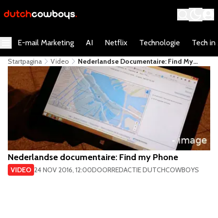
E-mail Marketing
AI
Netflix
Technologie
Tech in
Startpagina
Video
Nederlandse Documentaire: Find My
Phone
Nederlandse documentaire: Find my Phone
VIDEO
24 NOV 2016, 12:00
DOOR
REDACTIE DUTCHCOWBOYS