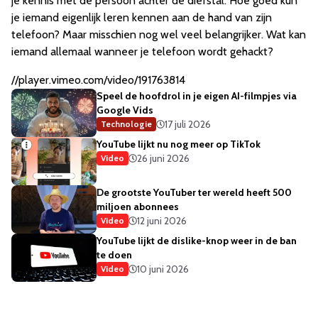
je kennis met de persoon achter de diefstal. Hoe goed kun
je iemand eigenlijk leren kennen aan de hand van zijn
telefoon? Maar misschien nog wel veel belangrijker. Wat kan
iemand allemaal wanneer je telefoon wordt gehackt?
//player.vimeo.com/video/191763814
Speel de hoofdrol in je eigen AI-filmpjes via
Google Vids
17 juli 2026
Technologie
YouTube lijkt nu nog meer op TikTok
26 juni 2026
Video
De grootste YouTuber ter wereld heeft 500
miljoen abonnees
12 juni 2026
Video
YouTube lijkt de dislike-knop weer in de ban
te doen
10 juni 2026
Video