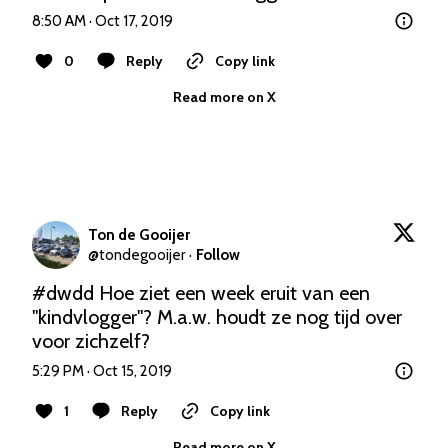
8:50 AM · Oct 17, 2019
0
Reply
Copy link
Read more on X
Ton de Gooijer
@
tondegooijer
·
Follow
#dwdd
 Hoe ziet een week eruit van een 
"kindvlogger"? M.a.w. houdt ze nog tijd over 
voor zichzelf?
5:29 PM · Oct 15, 2019
1
Reply
Copy link
Read more on X