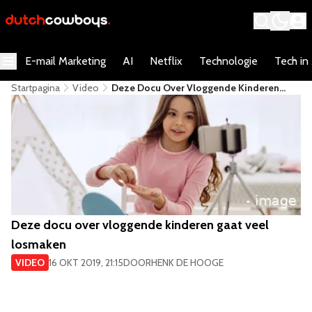
E-mail Marketing
AI
Netflix
Technologie
Tech in
Startpagina
Video
Deze Docu Over Vloggende Kinderen
Gaat Veel Losmaken
Deze docu over vloggende kinderen gaat veel
losmaken
VIDEO
16 OKT 2019, 21:15
DOOR
HENK DE HOOGE