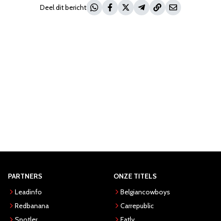
Deel dit bericht
PARTNERS
ONZE TITELS
Leadinfo
Belgiancowboys
Redbanana
Carrepublic
Spotler
Eatly