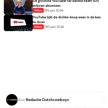
De grootste YouTuber ter wereld heeft 500
miljoen abonnees
12 juni 2026
Video
YouTube lijkt de dislike-knop weer in de ban
te doen
10 juni 2026
Video
Redactie Dutchcowboys
door