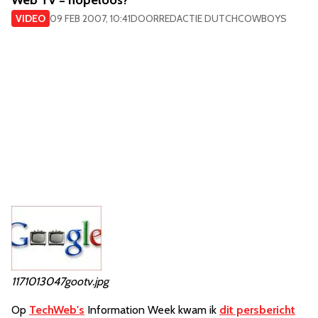
Web TV = hopeloos?
VIDEO
09 FEB 2007, 10:41
DOOR
REDACTIE DUTCHCOWBOYS
1171013047gootv.jpg
Op
TechWeb's
Information Week kwam ik
dit persbericht