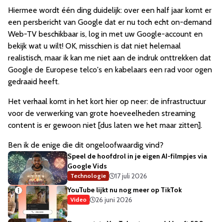
Hiermee wordt één ding duidelijk: over een half jaar komt er
een persbericht van Google dat er nu toch echt on-demand
Web-TV beschikbaar is, log in met uw Google-account en
bekijk wat u wilt! OK, misschien is dat niet helemaal
realistisch, maar ik kan me niet aan de indruk onttrekken dat
Google de Europese telco's en kabelaars een rad voor ogen
gedraaid heeft.
Het verhaal komt in het kort hier op neer: de infrastructuur
voor de verwerking van grote hoeveelheden streaming
content is er gewoon niet [dus laten we het maar zitten].
Ben ik de enige die dit ongeloofwaardig vind?
Speel de hoofdrol in je eigen AI-filmpjes via
Google Vids
17 juli 2026
Technologie
YouTube lijkt nu nog meer op TikTok
26 juni 2026
Video