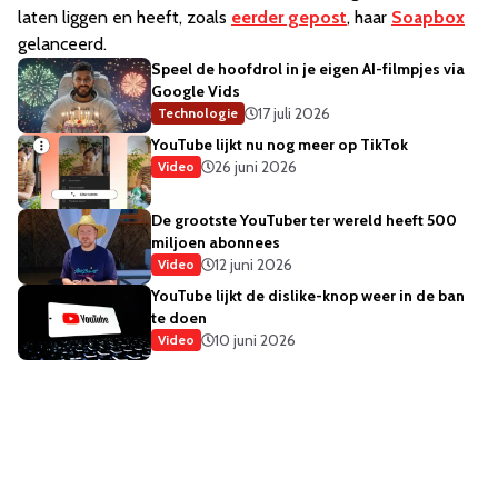
laten liggen en heeft, zoals
eerder gepost
, haar
Soapbox
gelanceerd.
Speel de hoofdrol in je eigen AI-filmpjes via
Google Vids
17 juli 2026
Technologie
YouTube lijkt nu nog meer op TikTok
26 juni 2026
Video
De grootste YouTuber ter wereld heeft 500
miljoen abonnees
12 juni 2026
Video
YouTube lijkt de dislike-knop weer in de ban
te doen
10 juni 2026
Video