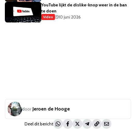
YouTube lijkt de dislike-knop weer in de ban
te doen
10 juni 2026
Video
Jeroen de Hooge
door
Deel dit bericht