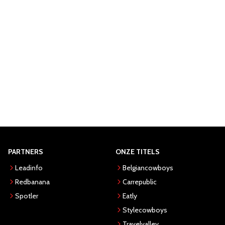
PARTNERS
ONZE TITELS
Leadinfo
Belgiancowboys
Redbanana
Carrepublic
Spotler
Eatly
Stylecowboys
Travelvalley