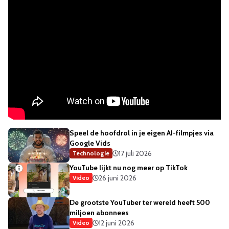
Speel de hoofdrol in je eigen AI-filmpjes via
Google Vids
17 juli 2026
Technologie
YouTube lijkt nu nog meer op TikTok
26 juni 2026
Video
De grootste YouTuber ter wereld heeft 500
miljoen abonnees
12 juni 2026
Video