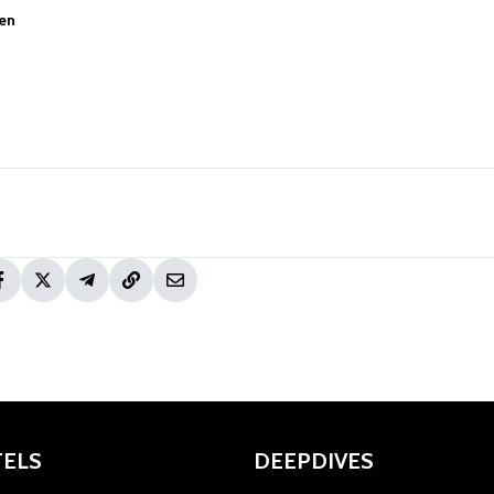
oen
TELS
DEEPDIVES