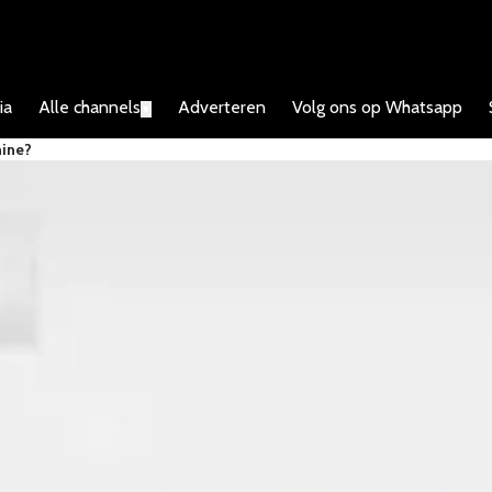
ia
Alle channels
Adverteren
Volg ons op Whatsapp
▼
hine?