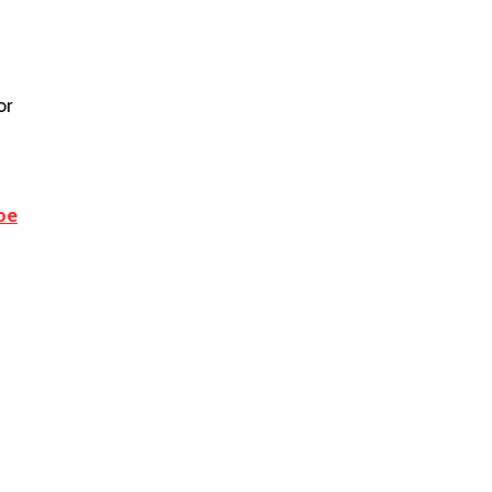
or
be