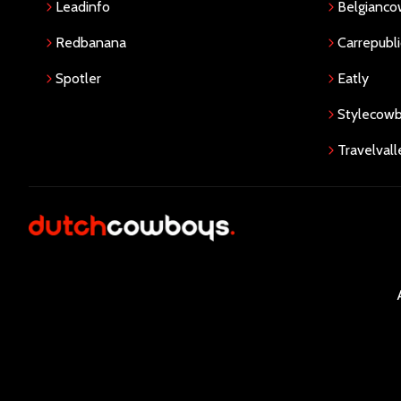
Leadinfo
Belgianc
Redbanana
Carrepubli
Spotler
Eatly
Stylecow
Travelvall