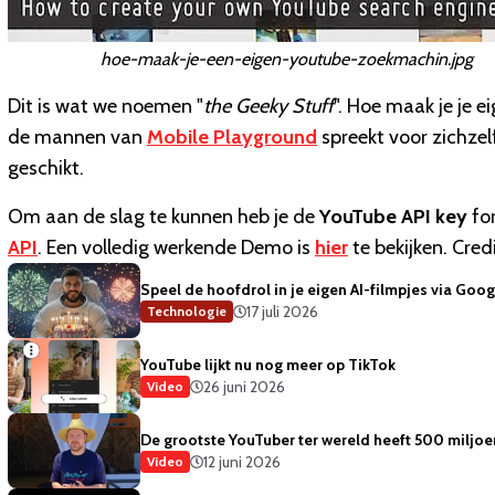
hoe-maak-je-een-eigen-youtube-zoekmachin.jpg
Dit is wat we noemen "
the Geeky Stuff
". Hoe maak je je e
de mannen van
Mobile Playground
spreekt voor zichze
geschikt.
Om aan de slag te kunnen heb je de
YouTube API key
for
API
. Een volledig werkende Demo is
hier
te bekijken. Credi
Speel de hoofdrol in je eigen AI-filmpjes via Goog
17 juli 2026
Technologie
YouTube lijkt nu nog meer op TikTok
26 juni 2026
Video
De grootste YouTuber ter wereld heeft 500 miljo
12 juni 2026
Video