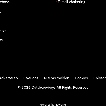
owboys
E-mail Marketing
c
boys
ey
Adverteren
Over ons
Nieuws melden
Cookies
Colofon
©
2026
Dutchcowboys
All Rights Reserved
Powered by Newsifier