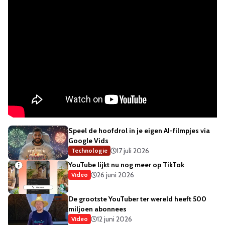
Speel de hoofdrol in je eigen AI-filmpjes via
Google Vids
17 juli 2026
Technologie
YouTube lijkt nu nog meer op TikTok
26 juni 2026
Video
De grootste YouTuber ter wereld heeft 500
miljoen abonnees
12 juni 2026
Video