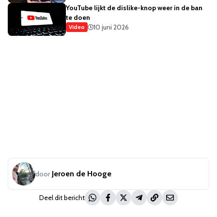
YouTube lijkt de dislike-knop weer in de ban
te doen
10 juni 2026
Video
Jeroen de Hooge
door
Deel dit bericht