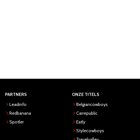
PARTNERS
ONZE TITELS
Leadinfo
Belgiancowboys
Redbanana
Carrepublic
Spotler
Eatly
Stylecowboys
Travelvalley