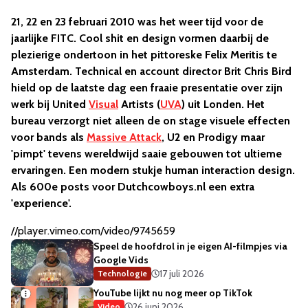
21, 22 en 23 februari 2010 was het weer tijd voor de
jaarlijke FITC. Cool shit en design vormen daarbij de
plezierige ondertoon in het pittoreske Felix Meritis te
Amsterdam. Technical en account director Brit Chris Bird
hield op de laatste dag een fraaie presentatie over zijn
werk bij United
Visual
Artists (
UVA
) uit Londen. Het
bureau verzorgt niet alleen de on stage visuele effecten
voor bands als
Massive Attack
, U2 en Prodigy maar
'pimpt' tevens wereldwijd saaie gebouwen tot ultieme
ervaringen. Een modern stukje human interaction design.
Als 600e posts voor Dutchcowboys.nl een extra
'experience'.
//player.vimeo.com/video/9745659
Speel de hoofdrol in je eigen AI-filmpjes via
Google Vids
17 juli 2026
Technologie
YouTube lijkt nu nog meer op TikTok
26 juni 2026
Video