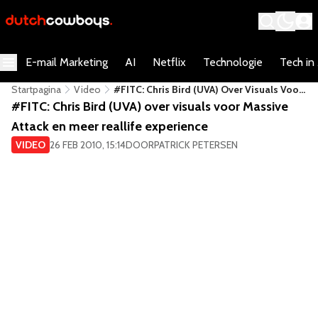
E-mail Marketing
AI
Netflix
Technologie
Tech in
Startpagina
Video
#FITC: Chris Bird (UVA) Over Visuals Voor
Massive Attack En Meer Reallife
#FITC: Chris Bird (UVA) over visuals voor Massive
Experience
Attack en meer reallife experience
VIDEO
26 FEB 2010, 15:14
DOOR
PATRICK PETERSEN