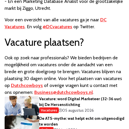
- En een Marketing Database Analist voor de grootzakelijke
markt bij Ziggo, Utrecht.
Voor een overzicht van alle vacatures ga je naar
DC
Vacatures
. En volg
@DCvacatures
op Twitter.
Vacature plaatsen?
Ook op zoek naar professionals? We bieden bedrijven de
mogelijkheid om vacatures onder de aandacht van een
brede en grote doelgroep te brengen. Vacatures blijven na
plaatsing 30 dagen online. Voor het plaatsen van vacatures
op
Dutchcowboys
of overige vragen kunt u contact met
ons opnemen:
Business@dutchcowboys.nl
.
Vacature: word Digital Marketeer (32-36 uur)
bij De Hersenstichting
05 augustus 2026
Vacatures
De ATS-mythe: wat helpt echt om uitgenodigd
te worden