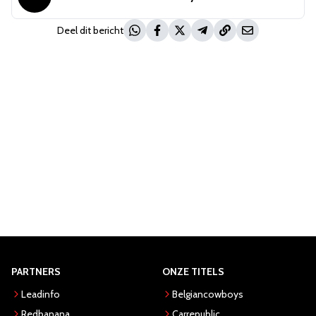
Deel dit bericht
PARTNERS
ONZE TITELS
Leadinfo
Belgiancowboys
Redbanana
Carrepublic