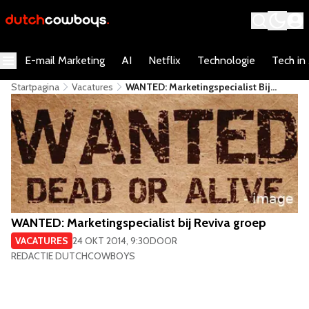
E-mail Marketing
AI
Netflix
Technologie
Tech in
Startpagina
Vacatures
WANTED: Marketingspecialist Bij
Reviva Groep
WANTED: Marketingspecialist bij Reviva groep
VACATURES
24 OKT 2014, 9:30
DOOR
REDACTIE DUTCHCOWBOYS