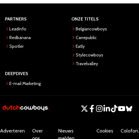
PARTNERS
ONZE TITELS
Leadinfo
Belgiancowboys
Redbanana
Carrepublic
Spotler
Eatly
Stylecowboys
Travelvalley
DEEPDIVES
E-mail Marketing
Adverteren
Over
Nieuws
Cookies
Colofon.
ons
melden