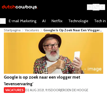
E-mail Marketing
AI
Netflix
Technologie
Tech in
Startpagina
Vacatures
Google Is Op Zoek Naar Een Vlogger
Met 'levenservaring'
Google is op zoek naar een vlogger met
'levenservaring'
VACATURES
02 AUG 2021, 11:15
DOOR
JEROEN DE HOOGE