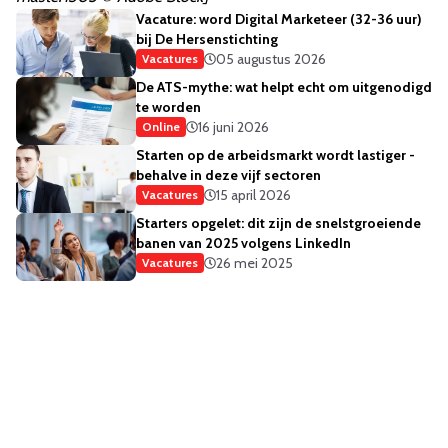
Vacature: word Digital Marketeer (32-36 uur)
bij De Hersenstichting
05 augustus 2026
Vacatures
De ATS-mythe: wat helpt echt om uitgenodigd
te worden
16 juni 2026
Online
Starten op de arbeidsmarkt wordt lastiger -
behalve in deze vijf sectoren
15 april 2026
Vacatures
Starters opgelet: dit zijn de snelstgroeiende
banen van 2025 volgens LinkedIn
26 mei 2025
Vacatures