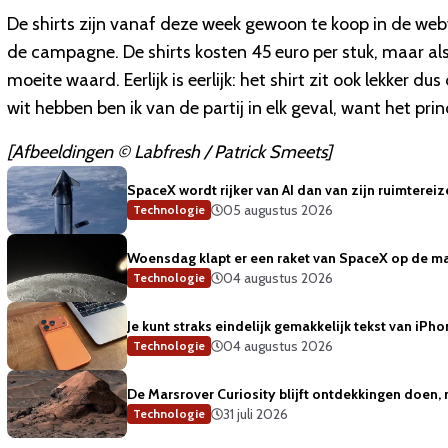
De shirts zijn vanaf deze week gewoon te koop in de webw
de campagne. De shirts kosten 45 euro per stuk, maar als 
moeite waard. Eerlijk is eerlijk: het shirt zit ook lekker d
wit hebben ben ik van de partij in elk geval, want het prin
[Afbeeldingen © Labfresh / Patrick Smeets]
SpaceX wordt rijker van AI dan van zijn ruimterei
05 augustus 2026
Technologie
Woensdag klapt er een raket van SpaceX op de m
04 augustus 2026
Technologie
Je kunt straks eindelijk gemakkelijk tekst van iP
04 augustus 2026
Technologie
De Marsrover Curiosity blijft ontdekkingen doen, 
31 juli 2026
Technologie