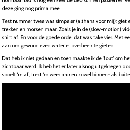
normaal had ik nog een keer de deo kunnen pakken en ve
deze ging nog prima mee.
Test nummer twee was simpeler (althans voor mij): giet er
trekken en morsen maar. Zoals je in de (slow-motion) vi
shirt af. En voor de goede orde: dat was take vier. Met ee
aan om gewoon even water er overheen te gieten.
Dat heb ik niet gedaan en toen maakte ik de 'fout' om he
zichtbaar werd. Ik heb het er later alsnog uitgekregen doo
spoelt 'm af, trekt 'm weer aan en zowel binnen- als buit