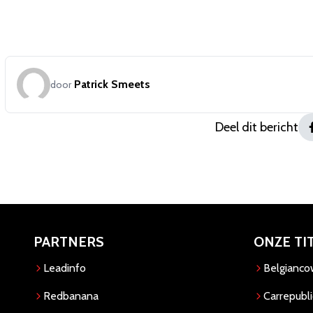
Patrick Smeets
door
Deel dit bericht
PARTNERS
ONZE TI
Leadinfo
Belgianc
Redbanana
Carrepubli