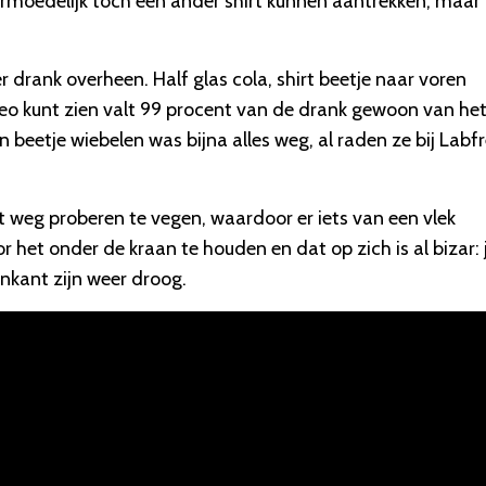
rmoedelijk toch een ander shirt kunnen aantrekken, maar
 drank overheen. Half glas cola, shirt beetje naar voren
deo kunt zien valt 99 procent van de drank gewoon van he
n beetje wiebelen was bijna alles weg, al raden ze bij Labf
t weg proberen te vegen, waardoor er iets van een vlek
r het onder de kraan te houden en dat op zich is al bizar: 
enkant zijn weer droog.