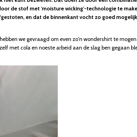
ook niet kunt bezweten. Dat doen ze door een combinatie
 door de stof met 'moisture wicking'-technologie te make
fgestoten, en dat de binnenkant vocht zo goed mogelij
s hebben we gevraagd om even zo'n wondershirt te mogen
zelf met cola en noeste arbeid aan de slag ben gegaan bl