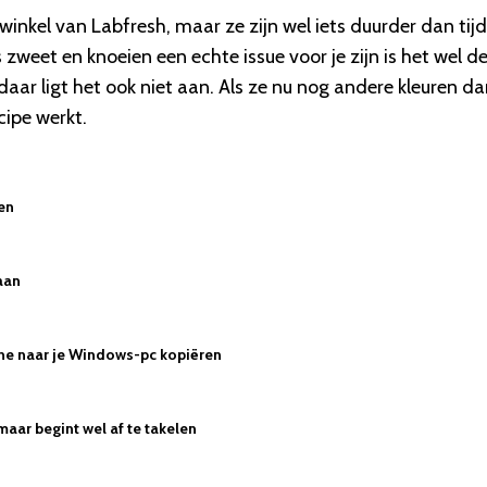
inkel van Labfresh, maar ze zijn wel iets duurder dan tij
zweet en knoeien een echte issue voor je zijn is het wel d
us daar ligt het ook niet aan. Als ze nu nog andere kleuren d
cipe werkt.
zen
aan
hone naar je Windows-pc kopiëren
maar begint wel af te takelen