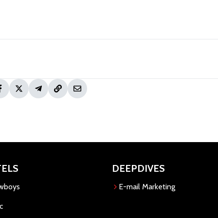
TELS
DEEPDIVES
owboys
E-mail Marketing
c