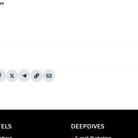
zen
TELS
DEEPDIVES
owboys
E-mail Marketing