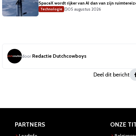
SpaceX wordt rijker van AI dan van zijn ruimterei
05 augustus 2026
Technologie
Redactie Dutchcowboys
door
Deel dit bericht
PARTNERS
ONZE TI
Leadinfo
Belgianc