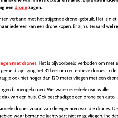
 ministerie van Infrastructuur en Milieu. Bijna alle incide
uig een
drone
zagen.
ten verband met het stijgende drone-gebruik. Het is niet
aar iedereen kan een drone kopen. Er zijn uiteraard wel r
vliegen met drones
. Het is bijvoorbeeld verboden om met 
e gemeld zijn, ging het 31 keer om recreatieve drones in de
mag je ook niet hoger dan 120 meter vliegen met een dron
ingen binnengekomen. Wel waren er enkele risicovolle
het dak van een huis. Ook beschadigde een drone een auto.
ionele drones vooral van de eigenaren van die drones. Di
gebied waar bemande luchtvaart niet mag vliegen. Incide