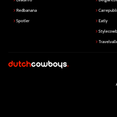
Redbanana
Carrepubli
Spotler
Eatly
Stylecow
Travelvall