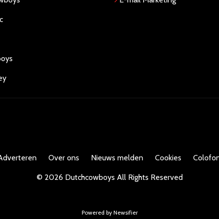
c
boys
ey
Adverteren
Over ons
Nieuws melden
Cookies
Colofon
©
2026
Dutchcowboys
All Rights Reserved
Powered by Newsifier