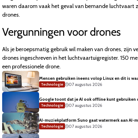
waren daarom vaak het geval van bemande luchtvaart zoa
drones.
Vergunningen voor drones
Als je beroepsmatig gebruik wil maken van drones, zijn v
drones ingeschreven in het luchtvaartuigregister. 150 me
een professionele drone.
Mensen gebruiken ineens volop Linux en dit is w
07 augustus 2026
Technologie
Google toont dat je AI ook offline kunt gebruiken 
07 augustus 2026
Technologie
AI-muziekplatform Suno gaat watermerk aan AI-
07 augustus 2026
Technologie