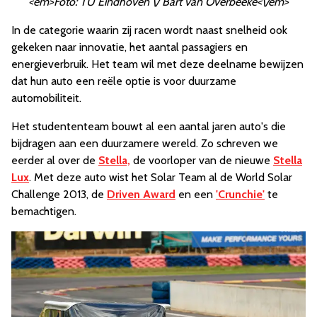
<em>Foto: TU Eindhoven \/ Bart van Overbeeke<\/em>
In de categorie waarin zij racen wordt naast snelheid ook
gekeken naar innovatie, het aantal passagiers en
energieverbruik. Het team wil met deze deelname bewijzen
dat hun auto een reële optie is voor duurzame
automobiliteit.
Het studententeam bouwt al een aantal jaren auto's die
bijdragen aan een duurzamere wereld. Zo schreven we
eerder al over de
Stella,
de voorloper van de nieuwe
Stella
Lux
. Met deze auto wist het Solar Team al de World Solar
Challenge 2013, de
Driven Award
en een
'Crunchie'
te
bemachtigen.