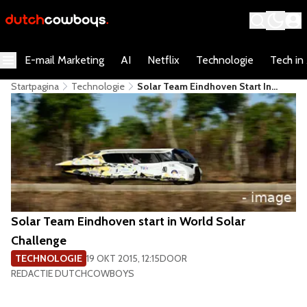
E-mail Marketing
AI
Netflix
Technologie
Tech in
Startpagina
Technologie
Solar Team Eindhoven Start In
World Solar Challenge
Solar Team Eindhoven start in World Solar
Challenge
TECHNOLOGIE
19 OKT 2015, 12:15
DOOR
REDACTIE DUTCHCOWBOYS