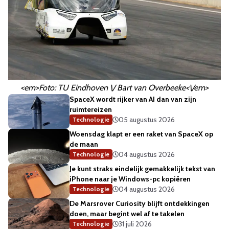
<em>Foto: TU Eindhoven \/ Bart van Overbeeke<\/em>
SpaceX wordt rijker van AI dan van zijn
ruimtereizen
05 augustus 2026
Technologie
Woensdag klapt er een raket van SpaceX op
de maan
04 augustus 2026
Technologie
Je kunt straks eindelijk gemakkelijk tekst van
iPhone naar je Windows-pc kopiëren
04 augustus 2026
Technologie
De Marsrover Curiosity blijft ontdekkingen
doen, maar begint wel af te takelen
31 juli 2026
Technologie