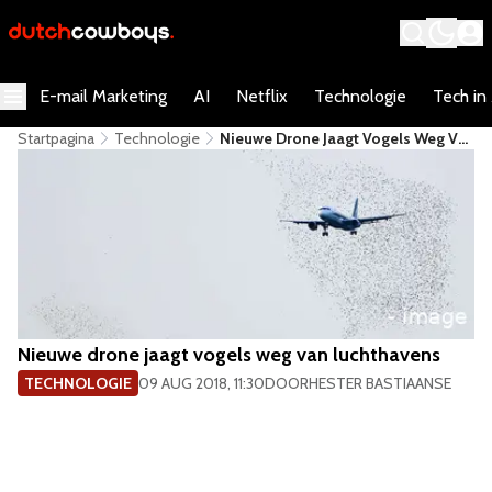
E-mail Marketing
AI
Netflix
Technologie
Tech in
Startpagina
Technologie
Nieuwe Drone Jaagt Vogels Weg Van
Luchthavens
Nieuwe drone jaagt vogels weg van luchthavens
TECHNOLOGIE
09 AUG 2018, 11:30
DOOR
HESTER BASTIAANSE