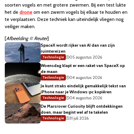
soorten vogels en met grotere zwermen. Bij een test lukte
het de
drone
om een zwerm vogels bij elkaar te houden en
te verplaatsen. Deze techniek kan uiteindelijk vliegen nog
veiliger maken.
[
Afbeelding © Reuter
]
SpaceX wordt rijker van AI dan van zijn
ruimtereizen
05 augustus 2026
Technologie
Woensdag klapt er een raket van SpaceX op
de maan
04 augustus 2026
Technologie
Je kunt straks eindelijk gemakkelijk tekst van
iPhone naar je Windows-pc kopiëren
04 augustus 2026
Technologie
De Marsrover Curiosity blijft ontdekkingen
doen, maar begint wel af te takelen
31 juli 2026
Technologie