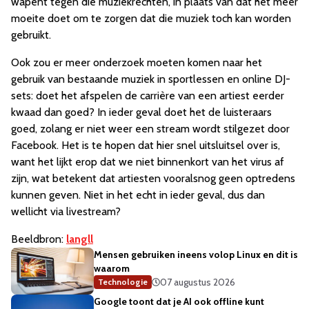
wapent tegen die muziekrechten, in plaats van dat het meer
moeite doet om te zorgen dat die muziek toch kan worden
gebruikt.
Ook zou er meer onderzoek moeten komen naar het
gebruik van bestaande muziek in sportlessen en online DJ-
sets: doet het afspelen de carrière van een artiest eerder
kwaad dan goed? In ieder geval doet het de luisteraars
goed, zolang er niet weer een stream wordt stilgezet door
Facebook. Het is te hopen dat hier snel uitsluitsel over is,
want het lijkt erop dat we niet binnenkort van het virus af
zijn, wat betekent dat artiesten vooralsnog geen optredens
kunnen geven. Niet in het echt in ieder geval, dus dan
wellicht via livestream?
Beeldbron:
langll
Mensen gebruiken ineens volop Linux en dit is
waarom
07 augustus 2026
Technologie
Google toont dat je AI ook offline kunt