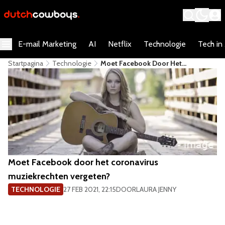
E-mail Marketing
AI
Netflix
Technologie
Tech in
Startpagina
Technologie
​Moet Facebook Door Het
Coronavirus Muziekrechten
Vergeten?
​Moet Facebook door het coronavirus
muziekrechten vergeten?
TECHNOLOGIE
27 FEB 2021, 22:15
DOOR
LAURA JENNY