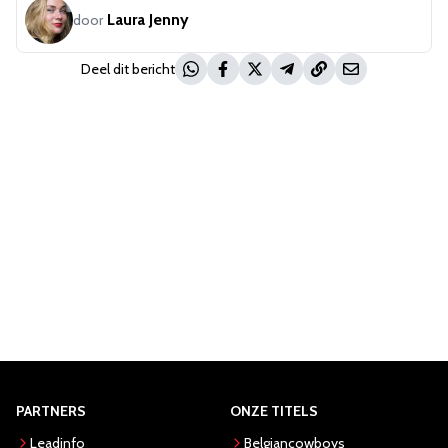
Laura Jenny
door
Deel dit bericht
PARTNERS
ONZE TITELS
Leadinfo
Belgiancowboys