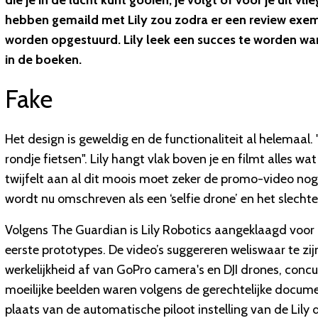
die je in de lucht kunt gooien, je volgt of voor je uit v
hebben gemaild met Lily zou zodra er een review exe
worden opgestuurd. Lily leek een succes te worden wa
in de boeken.
Fake
Het design is geweldig en de functionaliteit al helemaal. 
rondje fietsen". Lily hangt vlak boven je en filmt alles wa
twijfelt aan al dit moois moet zeker de promo-video nog 
wordt nu omschreven als een ‘selfie drone’ en het slechte
Volgens The Guardian is Lily Robotics aangeklaagd voor
eerste prototypes. De video’s suggereren weliswaar te z
werkelijkheid af van GoPro camera's en DJI drones, concur
moeilijke beelden waren volgens de gerechtelijke docume
plaats van de automatische piloot instelling van de Lily 