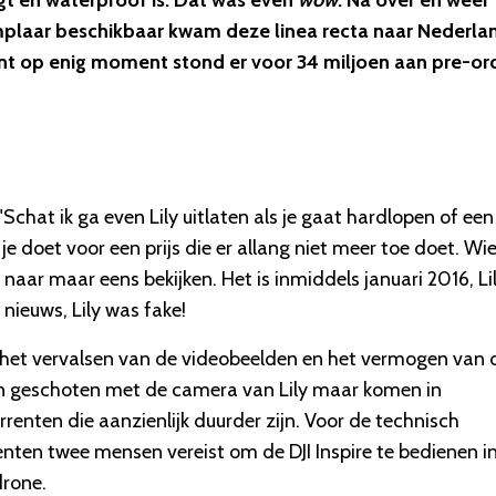
liegt en waterproof is. Dat was even
wow
. Na over en weer 
mplaar beschikbaar kwam deze linea recta naar Nederla
nt op enig moment stond er voor 34 miljoen aan pre-or
"Schat ik ga even Lily uitlaten als je gaat hardlopen of een
t je doet voor een prijs die er allang niet meer toe doet. Wi
naar maar eens bekijken. Het is inmiddels januari 2016, Li
 nieuws, Lily was fake!
 het vervalsen van de videobeelden en het vermogen van 
ijn geschoten met de camera van Lily maar komen in
renten die aanzienlijk duurder zijn. Voor de technisch
nten twee mensen vereist om de DJI Inspire te bedienen i
drone.