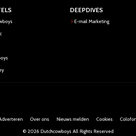
TELS
DEEPDIVES
owboys
E-mail Marketing
c
boys
ey
Adverteren
Over ons
Nieuws melden
Cookies
Colofon
©
2026
Dutchcowboys
All Rights Reserved