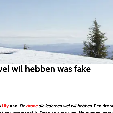
wel wil hebben was fake
n
Lily
aan.
De
drone
die iedereen wel wil hebben
. Een dron