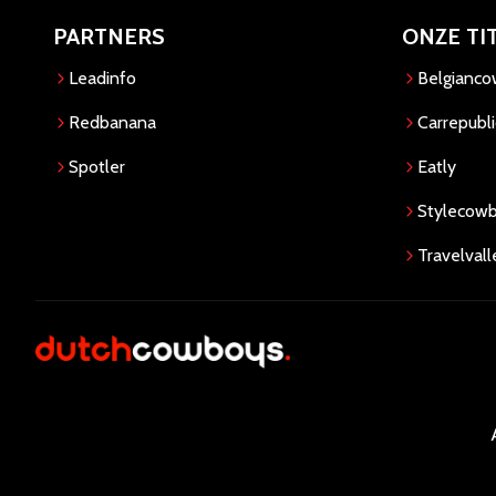
PARTNERS
ONZE TI
Leadinfo
Belgianc
Redbanana
Carrepubli
Spotler
Eatly
Stylecow
Travelvall