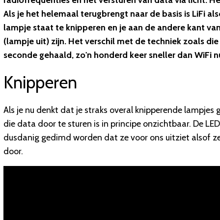
radiofrequenties en het versturen van data via licht. 
Als je het helemaal terugbrengt naar de basis is LiFi a
lampje staat te knipperen en je aan de andere kant van
(lampje uit) zijn. Het verschil met de techniek zoals die 
seconde gehaald, zo'n honderd keer sneller dan WiFi nu
Knipperen
Als je nu denkt dat je straks overal knipperende lampjes 
die data door te sturen is in principe onzichtbaar. De L
dusdanig gedimd worden dat ze voor ons uitziet alsof z
door.