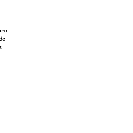
aken
 de
s