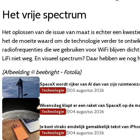
Het vrije spectrum
Het oplossen van de issue van maat is echter een kwestie
het de moeite waard om de technologie verder te ontwikk
radiofrequenties die we gebruiken voor WiFi blijven dich
LiFi niet weg. En visueel spectrum? Daar hebben we nog h
[Afbeelding © beebright - Fotolia]
SpaceX wordt rijker van AI dan van zijn ruimterei
05 augustus 2026
Technologie
Woensdag klapt er een raket van SpaceX op de m
04 augustus 2026
Technologie
Je kunt straks eindelijk gemakkelijk tekst van iP
04 augustus 2026
Technologie