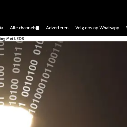
ia
Alle channels
Adverteren
Volg ons op Whatsapp
▼
ding Met LEDS