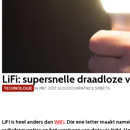
LiFi: supersnelle draadloze
TECHNOLOGIE
26 MRT 2017, 12:00
DOOR
PATRICK SMEETS
LiFi is heel anders dan
WiFi
. Die ene letter maakt namel