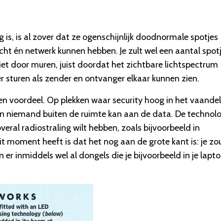
g is, is al zover dat ze ogenschijnlijk doodnormale spotjes
icht én netwerk kunnen hebben. Je zult wel een aantal spot
iet door muren, juist doordat het zichtbare lichtspectrum
r sturen als zender en ontvanger elkaar kunnen zien.
n voordeel. Op plekken waar security hoog in het vaandel
te en niemand buiten de ruimte kan aan de data. De technol
overal radiostraling wilt hebben, zoals bijvoorbeeld in
it moment heeft is dat het nog aan de grote kant is: je zo
 er inmiddels wel al dongels die je bijvoorbeeld in je lapt