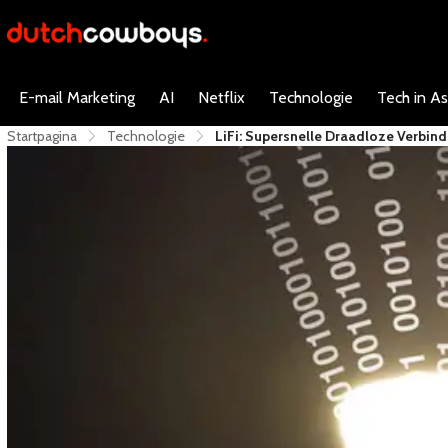
E-mail Marketing
AI
Netflix
Technologie
Tech in As
Startpagina
Technologie
LiFi: Supersnelle Draadloze Verbin