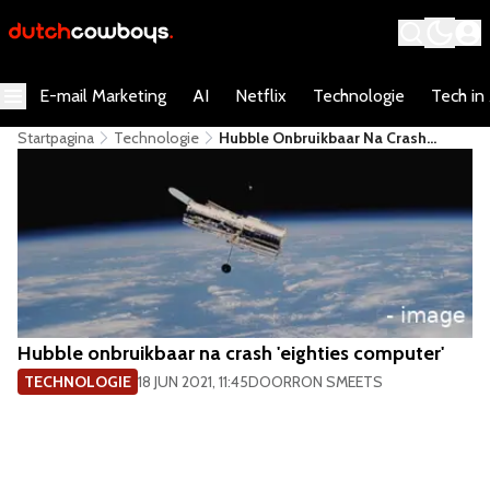
E-mail Marketing
AI
Netflix
Technologie
Tech in
Startpagina
Technologie
Hubble Onbruikbaar Na Crash
'eighties Computer'
Hubble onbruikbaar na crash 'eighties computer'
TECHNOLOGIE
18 JUN 2021, 11:45
DOOR
RON SMEETS