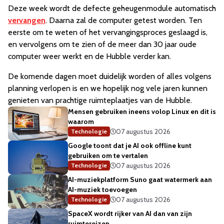
Deze week wordt de defecte geheugenmodule automatisch
vervangen
. Daarna zal de computer getest worden. Ten
eerste om te weten of het vervangingsproces geslaagd is,
en vervolgens om te zien of de meer dan 30 jaar oude
computer weer werkt en de Hubble verder kan.
De komende dagen moet duidelijk worden of alles volgens
planning verlopen is en we hopelijk nog vele jaren kunnen
genieten van prachtige ruimteplaatjes van de Hubble.
Mensen gebruiken ineens volop Linux en dit is
waarom
07 augustus 2026
Technologie
Google toont dat je AI ook offline kunt
gebruiken om te vertalen
07 augustus 2026
Technologie
AI-muziekplatform Suno gaat watermerk aan
AI-muziek toevoegen
07 augustus 2026
Technologie
SpaceX wordt rijker van AI dan van zijn
ruimtereizen