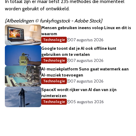
In totaal zijn er maar liefst 235 methodes die momenteel
worden gebruikt of ontwikkeld.
[Afbeeldingen © funkyfrogstock - Adobe Stock]
Mensen gebruiken ineens volop Linux en dit is
waarom
07 augustus 2026
Technologie
Google toont dat je AI ook offline kunt
gebruiken om te vertalen
07 augustus 2026
Technologie
AI-muziekplatform Suno gaat watermerk aan
AI-muziek toevoegen
07 augustus 2026
Technologie
SpaceX wordt rijker van AI dan van zijn
ruimtereizen
05 augustus 2026
Technologie