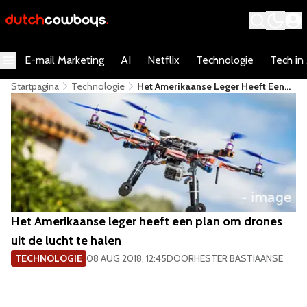
E-mail Marketing
AI
Netflix
Technologie
Tech in
Startpagina
Technologie
Het Amerikaanse Leger Heeft Een
Plan Om Drones Uit De Lucht Te
Halen
Het Amerikaanse leger heeft een plan om drones
uit de lucht te halen
TECHNOLOGIE
08 AUG 2018, 12:45
DOOR
HESTER BASTIAANSE