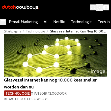
E-mail Marketing
AI
Netflix
Technologie
Tech in
Startpagina
Technologie
Glasvezel Internet Kan Nog 10.000
Keer Sneller Worden Dan Nu
Glasvezel internet kan nog 10.000 keer sneller
worden dan nu
TECHNOLOGIE
11 JAN 2018, 12:00
DOOR
REDACTIE DUTCHCOWBOYS