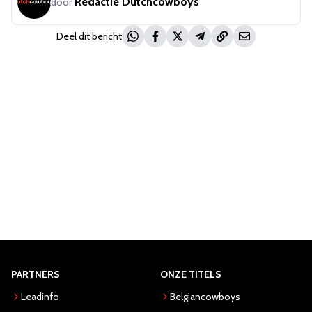
Redactie Dutchcowboys
door
Deel dit bericht
PARTNERS
ONZE TITELS
Leadinfo
Belgiancowboys