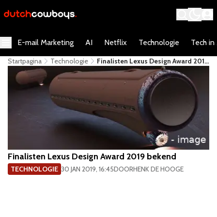
E-mail Marketing
AI
Netflix
Technologie
Tech in
Startpagina
Technologie
Finalisten Lexus Design Award 2019
Bekend
Finalisten Lexus Design Award 2019 bekend
TECHNOLOGIE
30 JAN 2019, 16:45
DOOR
HENK DE HOOGE