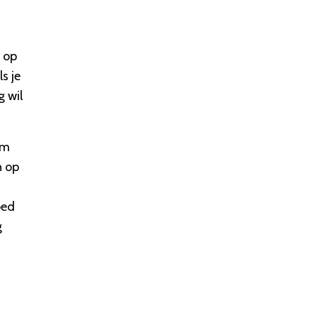
 op
s je
g wil
om
n op
oed
g