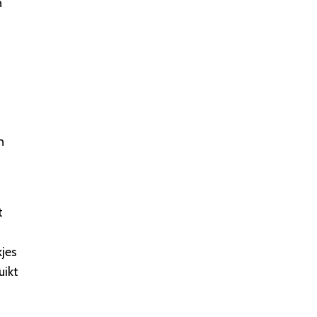
n
n
t
jes
uikt