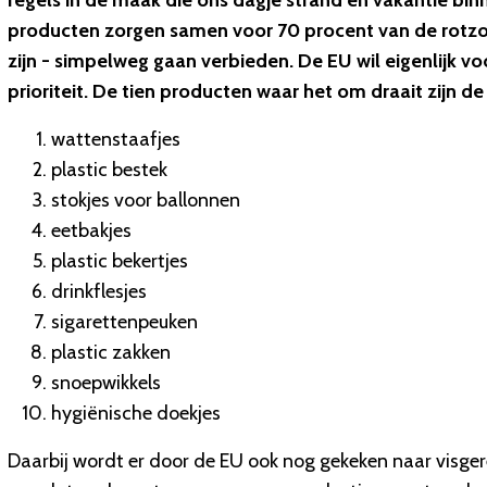
regels in de maak die ons dagje strand en vakantie bi
producten zorgen samen voor 70 procent van de rotzooi 
zijn - simpelweg gaan verbieden. De EU wil eigenlijk voo
prioriteit. De tien producten waar het om draait zijn d
wattenstaafjes
plastic bestek
stokjes voor ballonnen
eetbakjes
plastic bekertjes
drinkflesjes
sigarettenpeuken
plastic zakken
snoepwikkels
hygiënische doekjes
Daarbij wordt er door de EU ook nog gekeken naar visger