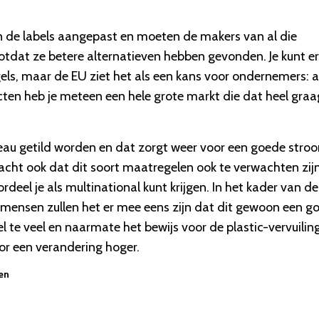
en de labels aangepast en moeten de makers van al die
tdat ze betere alternatieven hebben gevonden. Je kunt er
els, maar de EU ziet het als een kans voor ondernemers: al
cten heb je meteen een hele grote markt die dat heel graa
eau getild worden en dat zorgt weer voor een goede stro
acht ook dat dit soort maatregelen ook te verwachten zij
ordeel je als multinational kunt krijgen. In het kader van de
e mensen zullen het er mee eens zijn dat dit gewoon een g
eel te veel en naarmate het bewijs voor de plastic-vervuilin
oor een verandering hoger.
zen