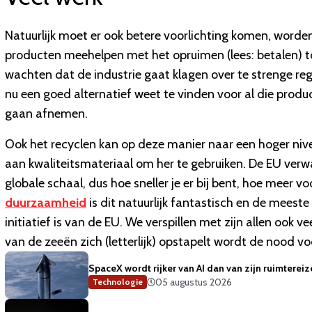
Natuurlijk moet er ook betere voorlichting komen, word
producten meehelpen met het opruimen (lees: betalen) to
wachten dat de industrie gaat klagen over te strenge reg
nu een goed alternatief weet te vinden voor al die produ
gaan afnemen.
Ook het recyclen kan op deze manier naar een hoger niv
aan kwaliteitsmateriaal om her te gebruiken. De EU verw
globale schaal, dus hoe sneller je er bij bent, hoe meer vo
duurzaamheid
is dit natuurlijk fantastisch en de meest
initiatief is van de EU. We verspillen met zijn allen ook v
van de zeeën zich (letterlijk) opstapelt wordt de nood v
SpaceX wordt rijker van AI dan van zijn ruimterei
05 augustus 2026
Technologie