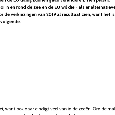
nnen de EU danig kunnen gaan veranderen. Tien plastic
in en rond de zee en de EU wil die - als er alternatiev
r de verkiezingen van 2019 al resultaat zien, want het i
e volgende:
ei, want ook daar eindigt veel van in de zeeën. Om de ma