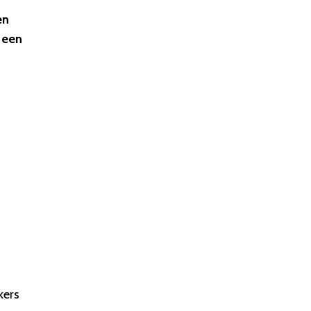
en
s een
kers