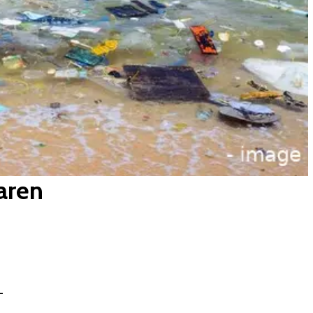
aren
-