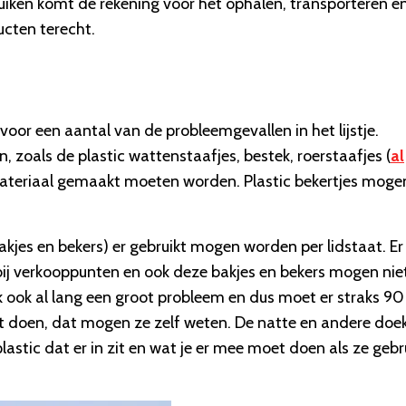
uiken komt de rekening voor het ophalen, transporteren e
ucten terecht.
oor een aantal van de probleemgevallen in het lijstje.
oals de plastic wattenstaafjes, bestek, roerstaafjes (
al
r materiaal gemaakt moeten worden. Plastic bekertjes moge
kjes en bekers) er gebruikt mogen worden per lidstaat. Er
j verkooppunten en ook deze bakjes en bekers mogen nie
ijk ook al lang een groot probleem en dus moet er straks 90
 doen, dat mogen ze zelf weten. De natte en andere doek
lastic dat er in zit en wat je er mee moet doen als ze gebr