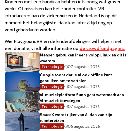
Kinderen met een handicap hebben iets nodig wat grover
werkt. Of misschien kan het zonder controller. VR
introduceren aan de ziekenhuizen in Nederland is op dit
moment het belangrijkste, daar kan later altijd nog op
voortgeborduurd worden.
Wie PlaygroundVR en de kinderafdelingen wil helpen met
een donatie, vindt alle informatie op
de crowdfundpagina.
Mensen gebruiken ineens volop Linux en dit is
waarom
07 augustus 2026
Technologie
Google toont dat je AI ook offline kunt
gebruiken om te vertalen
07 augustus 2026
Technologie
AI-muziekplatform Suno gaat watermerk aan
AI-muziek toevoegen
07 augustus 2026
Technologie
SpaceX wordt rijker van AI dan van zijn
ruimtereizen
05 augustus 2026
Technologie