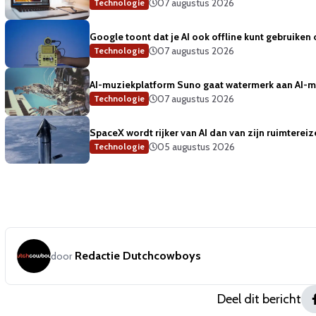
07 augustus 2026
Technologie
Google toont dat je AI ook offline kunt gebruiken 
07 augustus 2026
Technologie
AI-muziekplatform Suno gaat watermerk aan AI-
07 augustus 2026
Technologie
SpaceX wordt rijker van AI dan van zijn ruimterei
05 augustus 2026
Technologie
Redactie Dutchcowboys
door
Deel dit bericht