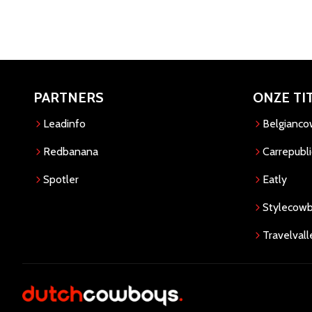
PARTNERS
ONZE TI
Leadinfo
Belgianc
Redbanana
Carrepubli
Spotler
Eatly
Stylecow
Travelvall