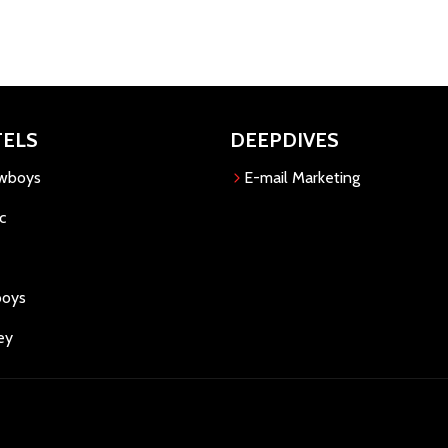
TELS
DEEPDIVES
owboys
E-mail Marketing
c
boys
ey