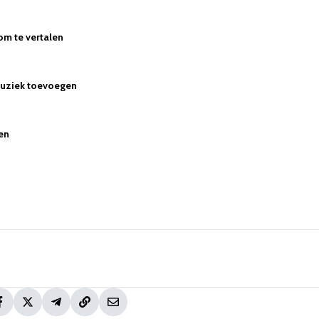
om te vertalen
muziek toevoegen
zen