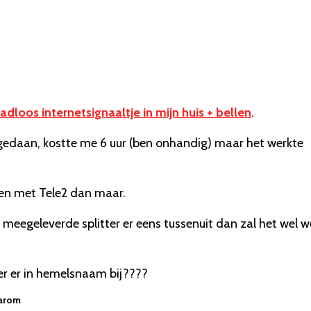
adloos internetsignaaltje in mijn huis + bellen
.
e gedaan, kostte me 6 uur (ben onhandig) maar het werkte
len met Tele2 dan maar.
 meegeleverde splitter er eens tussenuit dan zal het wel w
ter er in hemelsnaam bij????
aarom