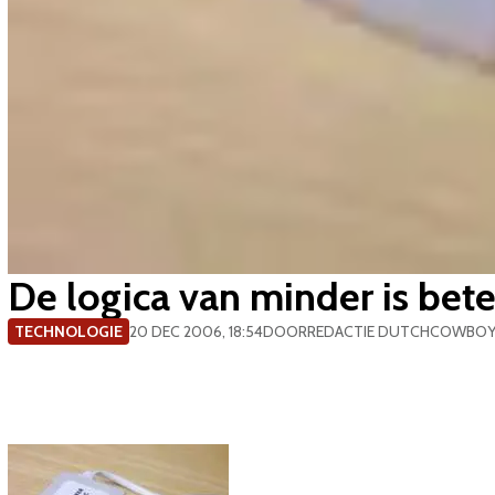
De logica van minder is bete
TECHNOLOGIE
20 DEC 2006, 18:54
DOOR
REDACTIE DUTCHCOWBO