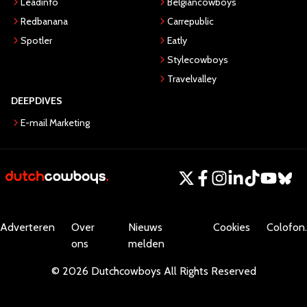
Leadinfo
Belgiancowboys
Redbanana
Carrepublic
Spotler
Eatly
Stylecowboys
Travelvalley
DEEPDIVES
E-mail Marketing
Adverteren
Over
Nieuws
Cookies
Colofon.
ons
melden
©
2026
Dutchcowboys
All Rights Reserved