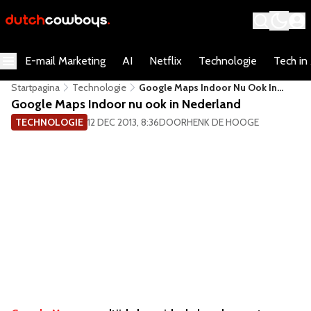
E-mail Marketing
AI
Netflix
Technologie
Tech in
Startpagina
Technologie
Google Maps Indoor Nu Ook In
Nederland
Google Maps Indoor nu ook in Nederland
TECHNOLOGIE
12 DEC 2013, 8:36
DOOR
HENK DE HOOGE