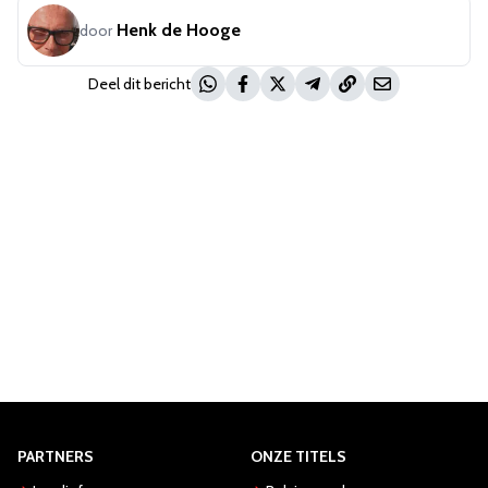
Henk de Hooge
door
Deel dit bericht
PARTNERS
ONZE TITELS