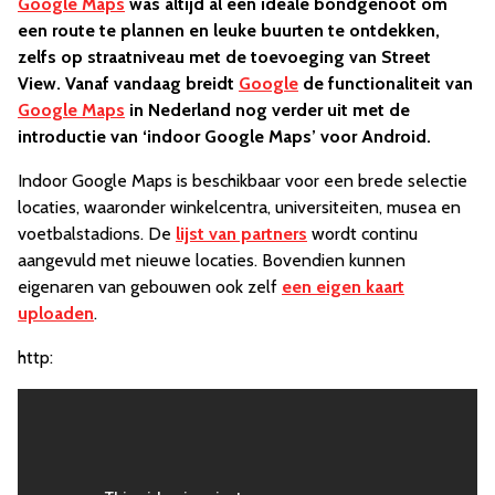
Google Maps
was altijd al een ideale bondgenoot om
een route te plannen en leuke buurten te ontdekken,
zelfs op straatniveau met de toevoeging van Street
View. Vanaf vandaag breidt
Google
de functionaliteit van
Google Maps
in Nederland nog verder uit met de
introductie van ‘indoor Google Maps’ voor Android.
Indoor Google Maps is beschikbaar voor een brede selectie
locaties, waaronder winkelcentra, universiteiten, musea en
voetbalstadions. De
lijst van partners
wordt continu
aangevuld met nieuwe locaties. Bovendien kunnen
eigenaren van gebouwen ook zelf
een eigen kaart
uploaden
.
http: