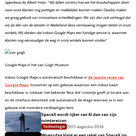
opperbaas bij Albert Heijn: "
Wij kijken continu hoe we het boodschappen doen
voor onze klanten nog prettiger en makkelijker kunnen maken. Daarbij maken
we graag gebruik van innovatieve ontwikkelingen. We zijn dan ook verheugd dat
wij als één van de eersten in Nederland deze vernieuwing mogen testen in onze
winkels. Wij denken dat indoor Google Maps een handige service is, waarmee
klanten nog eenvoudiger de weg in onze winkels kunnen vinden.
"
Google Maps in het van Gogh Museum
Indoor Google Maps is automatisch beschikbaar in
de laatste versie van
Google Maps
. Inzoomen op een gebouw waarvoor een indoor kaart
beschikbaar is, volstaat. Het bekende 'blue dot'-icoontje geeft je locatie aan
en de interface detecteert ook automatisch de etage wanneer je in een
gebouw met meerdere verdiepingen bent.
SpaceX wordt rijker van AI dan van zijn
ruimtereizen
05 augustus 2026
Technologie
Woensdag klapt er een raket van SpaceX op