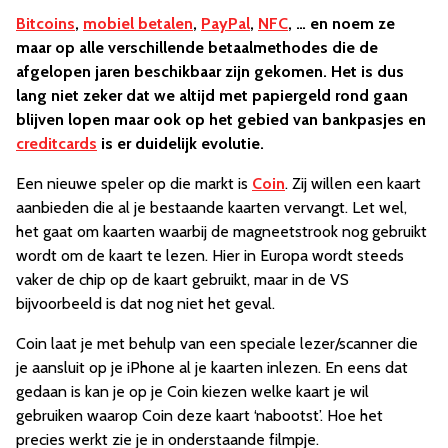
Bitcoins
,
mobiel betalen
,
PayPal
,
NFC
, … en noem ze
maar op alle verschillende betaalmethodes die de
afgelopen jaren beschikbaar zijn gekomen. Het is dus
lang niet zeker dat we altijd met papiergeld rond gaan
blijven lopen maar ook op het gebied van bankpasjes en
creditcards
is er duidelijk evolutie.
Een nieuwe speler op die markt is
Coin
. Zij willen een kaart
aanbieden die al je bestaande kaarten vervangt. Let wel,
het gaat om kaarten waarbij de magneetstrook nog gebruikt
wordt om de kaart te lezen. Hier in Europa wordt steeds
vaker de chip op de kaart gebruikt, maar in de VS
bijvoorbeeld is dat nog niet het geval.
Coin laat je met behulp van een speciale lezer/scanner die
je aansluit op je iPhone al je kaarten inlezen. En eens dat
gedaan is kan je op je Coin kiezen welke kaart je wil
gebruiken waarop Coin deze kaart ‘nabootst’. Hoe het
precies werkt zie je in onderstaande filmpje.