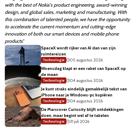
with the best of Nokia's product engineering, award-winning
design, and global sales, marketing and manufacturing. With
this combination of talented people, we have the opportunity
to accelerate the current momentum and cutting-edge
innovation of both our smart devices and mobile phone
products
."
SpaceX wordt rijker van AI dan van zijn
ruimtereizen
05 augustus 2026
Technologie
Woensdag klapt er een raket van SpaceX op
de maan
04 augustus 2026
Technologie
Je kunt straks eindelijk gemakkelijk tekst van
iPhone naar je Windows-pc kopiëren
04 augustus 2026
Technologie
De Marsrover Curiosity blijft ontdekkingen
doen, maar begint wel af te takelen
31 juli 2026
Technologie