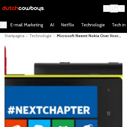
E-mail Marketing
AI
Netflix
Technologie
Tech in
Startpagina
Technologie
Microsoft Neemt Nokia Over Voor
5,44 Miljard Euro