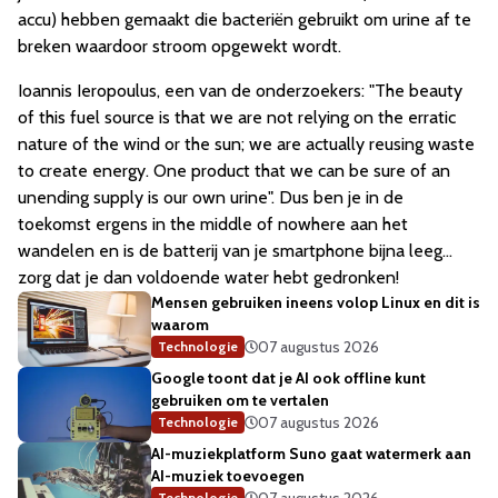
accu) hebben gemaakt die bacteriën gebruikt om urine af te
breken waardoor stroom opgewekt wordt.
Ioannis Ieropoulus, een van de onderzoekers: "The beauty
of this fuel source is that we are not relying on the erratic
nature of the wind or the sun; we are actually reusing waste
to create energy. One product that we can be sure of an
unending supply is our own urine". Dus ben je in de
toekomst ergens in the middle of nowhere aan het
wandelen en is de batterij van je smartphone bijna leeg...
zorg dat je dan voldoende water hebt gedronken!
Mensen gebruiken ineens volop Linux en dit is
waarom
07 augustus 2026
Technologie
Google toont dat je AI ook offline kunt
gebruiken om te vertalen
07 augustus 2026
Technologie
AI-muziekplatform Suno gaat watermerk aan
AI-muziek toevoegen
Technologie