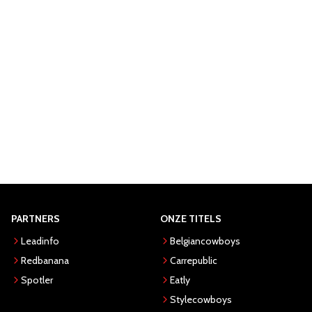
PARTNERS
ONZE TITELS
Leadinfo
Belgiancowboys
Redbanana
Carrepublic
Spotler
Eatly
Stylecowboys