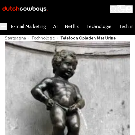
E-mail Marketing
AI
Netflix
Technologie
Tech in
Startpagina
Technologie
Telefoon Opladen Met Urine